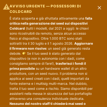
×
⚠
AVVISO URGENTE — POSSESSORI DI
COLDCARD
È stata scoperta e già sfruttata attivamente una
falla
critica nella generazione dei seed sui dispositivi
Coldcard
(tutti i modelli, dal 2021 a oggi): le chiavi
sono ricostruibili da remoto, senza alcun accesso
fisico al dispositivo. Oltre 1.000 BTC sono stati
sottratti tra il 30 luglio e il 1 agosto 2026.
Aggiornare
il firmware non risolve:
un seed già generato resta
debole.
Se il tuo seed è stato generato dal
dispositivo (e non in autonomia con i dadi, come
consigliamo sempre di fare!),
trasferisci i fondi il
prima possibile
su un hardware wallet di un altro
produttore, con un seed nuovo. Il problema non si
applica ai seed creati con i dadi, quelli importati da
fonte esterna e i multisig multi-marca. Nel dubbio,
tratta il tuo seed come a rischio. Siamo disponibili per
assisterti nella messa in sicurezza del tuo portafoglio
attraverso una consulenza individuale dedicata.
Nessuno del nostro staff ti chiederà mai seed o