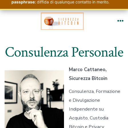
passphrase:
diffida di qualunque contatto in merito.
Passa
al
Me
contenuto
Consulenza Personale
Marco Cattaneo,
Sicurezza Bitcoin
Consulenza, Formazione
e Divulgazione
Indipendente su
Acquisto, Custodia
Bitcoin e Privacy