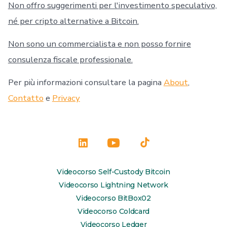
Non offro suggerimenti per l'investimento speculativo,
né per cripto alternative a Bitcoin.
Non sono un commercialista e non posso fornire
consulenza fiscale professionale.
Per più informazioni consultare la pagina
About
,
Contatto
e
Privacy
Apri
Apri
Apri
LinkedIn
YouTube
TikTok
Videocorso Self-Custody Bitcoin
in
in
in
Videocorso Lightning Network
una
una
una
Videocorso BitBox02
Videocorso Coldcard
nuova
nuova
nuova
Videocorso Ledger