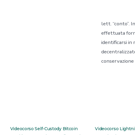
lett. “conto”. 
effettuata for
identificarsi i
decentralizzato
conservazione d
Videocorso Self-Custody Bitcoin
Videocorso Lightn