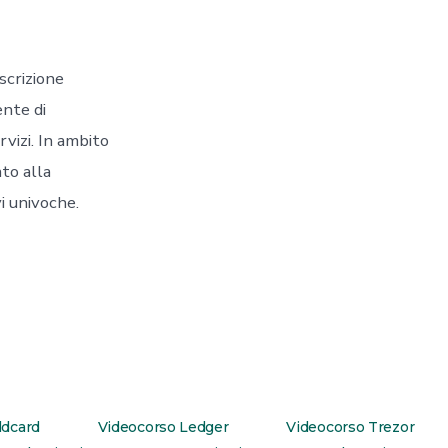
scrizione
nte di
rvizi. In ambito
ato alla
vi univoche.
ldcard
Videocorso Ledger
Videocorso Trezor