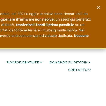
×
modelli, dal 2021 a oggi): le chiavi sono ricostruibili da
giornare il firmware non risolve:
un seed già generato
di fare!),
trasferisci i fondi il prima possibile
su un
ortati da fonte esterna e i multisig multi-marca. Nel
ttraverso una consulenza individuale dedicata.
Nessuno
RISORSE GRATUITE
DOMANDE SU BITCOIN
CONTATTO