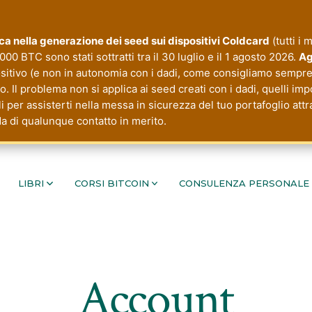
tica nella generazione dei seed sui dispositivi Coldcard
(tutti i 
000 BTC sono stati sottratti tra il 30 luglio e il 1 agosto 2026.
Ag
ositivo (e non in autonomia con i dadi, come consigliamo sempre 
 Il problema non si applica ai seed creati con i dadi, quelli imp
li per assisterti nella messa in sicurezza del tuo portafoglio a
da di qualunque contatto in merito.
LIBRI
CORSI BITCOIN
CONSULENZA PERSONALE
Account