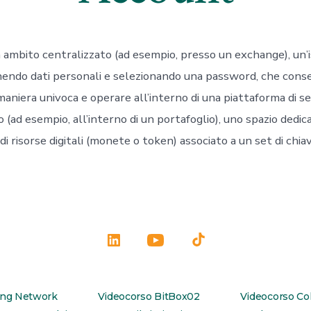
In ambito centralizzato (ad esempio, presso un exchange), un’i
nendo dati personali e selezionando una password, che conse
n maniera univoca e operare all’interno di una piattaforma di se
 (ad esempio, all’interno di un portafoglio), uno spazio dedic
i risorse digitali (monete o token) associato a un set di chia
Apri
Apri
Apri
LinkedIn
YouTube
TikTok
in
in
in
ing Network
Videocorso BitBox02
Videocorso Co