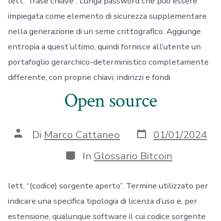
lett. “frase chiave”. Lunga password che può essere
impiegata come elemento di sicurezza supplementare
nella generazione di un seme crittografico. Aggiunge
entropia a quest’ultimo, quindi fornisce all’utente un
portafoglio gerarchico-deterministico completamente
differente, con proprie chiavi, indirizzi e fondi
Open source
Data
Autore
Di
Marco Cattaneo
01/01/2024
articolo
articolo
Categorie
In
Glossario Bitcoin
lett. “(codice) sorgente aperto”. Termine utilizzato per
indicare una specifica tipologia di licenza d’uso e, per
estensione, qualunque software il cui codice sorgente