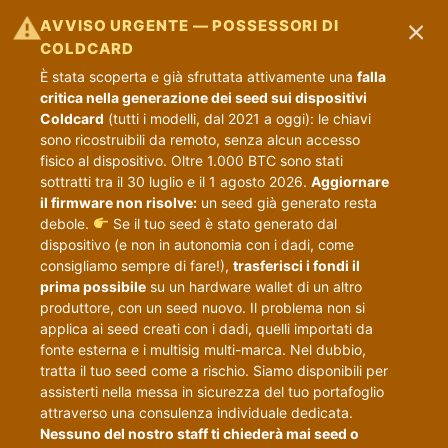
×
⚠
AVVISO URGENTE — POSSESSORI DI
COLDCARD
È stata scoperta e già sfruttata attivamente una
falla
critica nella generazione dei seed sui dispositivi
Coldcard
(tutti i modelli, dal 2021 a oggi): le chiavi
sono ricostruibili da remoto, senza alcun accesso
fisico al dispositivo. Oltre 1.000 BTC sono stati
sottratti tra il 30 luglio e il 1 agosto 2026.
Aggiornare
il firmware non risolve:
un seed già generato resta
debole.
Se il tuo seed è stato generato dal
dispositivo (e non in autonomia con i dadi, come
consigliamo sempre di fare!),
trasferisci i fondi il
prima possibile
su un hardware wallet di un altro
produttore, con un seed nuovo. Il problema non si
applica ai seed creati con i dadi, quelli importati da
fonte esterna e i multisig multi-marca. Nel dubbio,
tratta il tuo seed come a rischio. Siamo disponibili per
assisterti nella messa in sicurezza del tuo portafoglio
attraverso una consulenza individuale dedicata.
Nessuno del nostro staff ti chiederà mai seed o