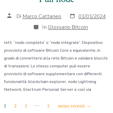
Data
Autore
Di
Marco Cattaneo
01/01/2024
articolo
articolo
Categorie
In
Glossario Bitcoin
lett. “nodo completo” o “nodo integrale”. Dispositivo
provvisto di software Bitcoin Core o equivalente, in
grado di connettersi alla rete Bitcoin e validare blocchi
di transazioni. Lo stesso computer può essere
provvisto di software supplementare con differenti
funzionalità: blockchain explorer, nodo Lightning
Network, Electrum Personal Server e così via
Paginazione
…
1
2
3
5
meno recenti
→