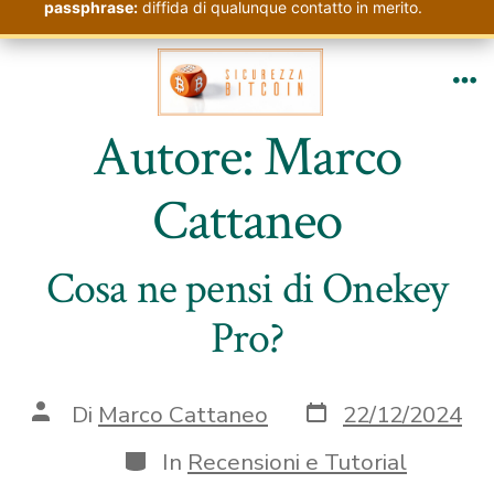
passphrase:
diffida di qualunque contatto in merito.
Passa
al
Me
contenuto
Autore:
Marco
Cattaneo
Cosa ne pensi di Onekey
Pro?
Data
Autore
Di
Marco Cattaneo
22/12/2024
articolo
articolo
Categorie
In
Recensioni e Tutorial