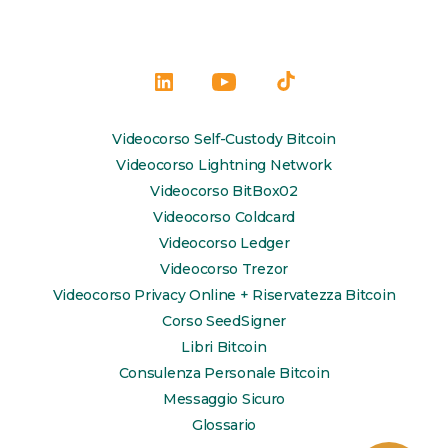
degli
articoli
Apri
Apri
Apri
LinkedIn
YouTube
TikTok
Videocorso Self-Custody Bitcoin
in
in
in
Videocorso Lightning Network
una
una
una
Videocorso BitBox02
Videocorso Coldcard
nuova
nuova
nuova
Videocorso Ledger
scheda
scheda
scheda
Videocorso Trezor
Videocorso Privacy Online + Riservatezza Bitcoin
Corso SeedSigner
Libri Bitcoin
Consulenza Personale Bitcoin
Messaggio Sicuro
Glossario