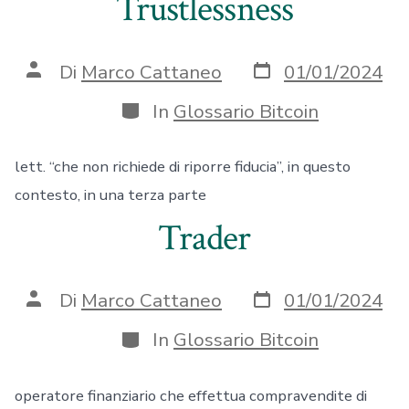
Trustlessness
Data
Autore
Di
Marco Cattaneo
01/01/2024
articolo
articolo
Categorie
In
Glossario Bitcoin
lett. “che non richiede di riporre fiducia”, in questo
contesto, in una terza parte
Trader
Data
Autore
Di
Marco Cattaneo
01/01/2024
articolo
articolo
Categorie
In
Glossario Bitcoin
operatore finanziario che effettua compravendite di