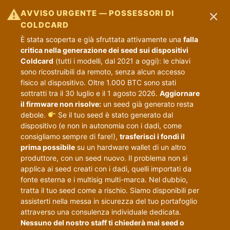
×
⚠
AVVISO URGENTE — POSSESSORI DI
COLDCARD
È stata scoperta e già sfruttata attivamente una
falla
critica nella generazione dei seed sui dispositivi
Coldcard
(tutti i modelli, dal 2021 a oggi): le chiavi
sono ricostruibili da remoto, senza alcun accesso
fisico al dispositivo. Oltre 1.000 BTC sono stati
sottratti tra il 30 luglio e il 1 agosto 2026.
Aggiornare
il firmware non risolve:
un seed già generato resta
debole.
Se il tuo seed è stato generato dal
dispositivo (e non in autonomia con i dadi, come
consigliamo sempre di fare!),
trasferisci i fondi il
prima possibile
su un hardware wallet di un altro
produttore, con un seed nuovo. Il problema non si
applica ai seed creati con i dadi, quelli importati da
fonte esterna e i multisig multi-marca. Nel dubbio,
tratta il tuo seed come a rischio. Siamo disponibili per
assisterti nella messa in sicurezza del tuo portafoglio
attraverso una consulenza individuale dedicata.
Nessuno del nostro staff ti chiederà mai seed o