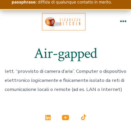
passphrase:
diffida di qualunque contatto in merito.
Passa
al
Me
contenuto
Air-gapped
lett. “provvisto di camera d’aria”. Computer o dispositivo
elettronico
logicamente
e fisicamente isolato da reti di
comunicazione locali o remote (ad es. LAN o Internet)
Apri
Apri
Apri
LinkedIn
YouTube
TikTok