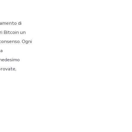
ramento di
i Bitcoin un
 consenso. Ogni
ca
l medesimo
provate,