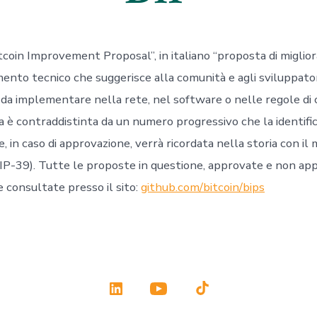
tcoin Improvement Proposal”, in italiano “proposta di miglio
ento tecnico che suggerisce alla comunità e agli sviluppator
da implementare nella rete, nel software o nelle regole di
 è contraddistinta da un numero progressivo che la identifi
 in caso di approvazione, verrà ricordata nella storia con i
 BIP-39). Tutte le proposte in questione, approvate e non ap
 consultate presso il sito:
github.com/bitcoin/bips
Apri
Apri
Apri