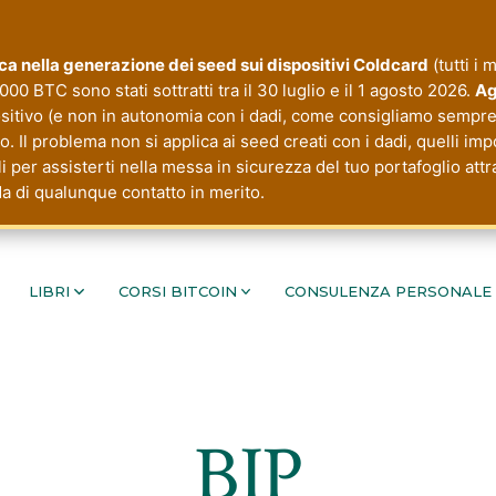
tica nella generazione dei seed sui dispositivi Coldcard
(tutti i 
000 BTC sono stati sottratti tra il 30 luglio e il 1 agosto 2026.
Ag
ositivo (e non in autonomia con i dadi, come consigliamo sempre 
 Il problema non si applica ai seed creati con i dadi, quelli imp
li per assisterti nella messa in sicurezza del tuo portafoglio a
da di qualunque contatto in merito.
LIBRI
CORSI BITCOIN
CONSULENZA PERSONALE
BIP