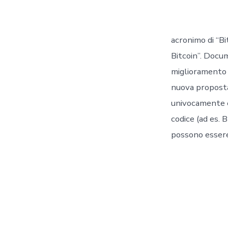
acronimo di “Bi
Bitcoin”. Docum
miglioramento 
nuova proposta
univocamente e,
codice (ad es.
possono essere