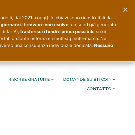
×
modelli, dal 2021 a oggi): le chiavi sono ricostruibili da
giornare il firmware non risolve:
un seed già generato
di fare!),
trasferisci i fondi il prima possibile
su un
ortati da fonte esterna e i multisig multi-marca. Nel
ttraverso una consulenza individuale dedicata.
Nessuno
RISORSE GRATUITE
DOMANDE SU BITCOIN
CONTATTO