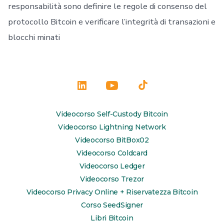
responsabilità sono definire le regole di consenso del
protocollo Bitcoin e verificare l’integrità di transazioni e
blocchi minati
Apri
Apri
Apri
LinkedIn
YouTube
TikTok
Videocorso Self-Custody Bitcoin
in
in
in
Videocorso Lightning Network
una
una
una
Videocorso BitBox02
Videocorso Coldcard
nuova
nuova
nuova
Videocorso Ledger
scheda
scheda
scheda
Videocorso Trezor
Videocorso Privacy Online + Riservatezza Bitcoin
Corso SeedSigner
Libri Bitcoin