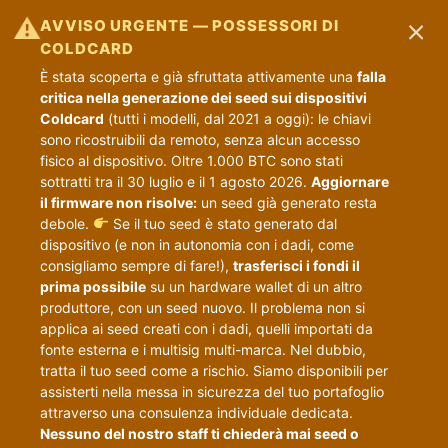
×
⚠
AVVISO URGENTE — POSSESSORI DI
COLDCARD
È stata scoperta e già sfruttata attivamente una
falla
critica nella generazione dei seed sui dispositivi
Coldcard
(tutti i modelli, dal 2021 a oggi): le chiavi
sono ricostruibili da remoto, senza alcun accesso
fisico al dispositivo. Oltre 1.000 BTC sono stati
sottratti tra il 30 luglio e il 1 agosto 2026.
Aggiornare
il firmware non risolve:
un seed già generato resta
debole.
Se il tuo seed è stato generato dal
dispositivo (e non in autonomia con i dadi, come
consigliamo sempre di fare!),
trasferisci i fondi il
prima possibile
su un hardware wallet di un altro
produttore, con un seed nuovo. Il problema non si
applica ai seed creati con i dadi, quelli importati da
fonte esterna e i multisig multi-marca. Nel dubbio,
tratta il tuo seed come a rischio. Siamo disponibili per
assisterti nella messa in sicurezza del tuo portafoglio
attraverso una consulenza individuale dedicata.
Nessuno del nostro staff ti chiederà mai seed o