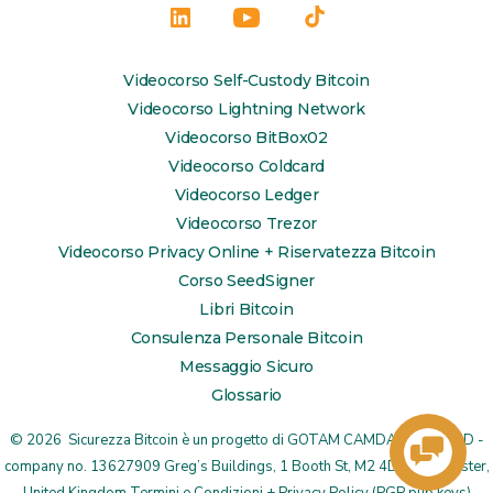
Apri
Apri
Apri
LinkedIn
YouTube
TikTok
Videocorso Self-Custody Bitcoin
in
in
in
Videocorso Lightning Network
una
una
una
Videocorso BitBox02
Videocorso Coldcard
nuova
nuova
nuova
Videocorso Ledger
scheda
scheda
scheda
Videocorso Trezor
Videocorso Privacy Online + Riservatezza Bitcoin
Corso SeedSigner
Libri Bitcoin
Consulenza Personale Bitcoin
Messaggio Sicuro
Glossario
© 2026
Sicurezza Bitcoin è un progetto di
GOTAM CAMDA MEDIA LTD
-
company no. 13627909 Greg’s Buildings, 1 Booth St, M2 4DU Manchester,
United Kingdom
Termini e Condizioni + Privacy Policy
(
PGP pub keys
)