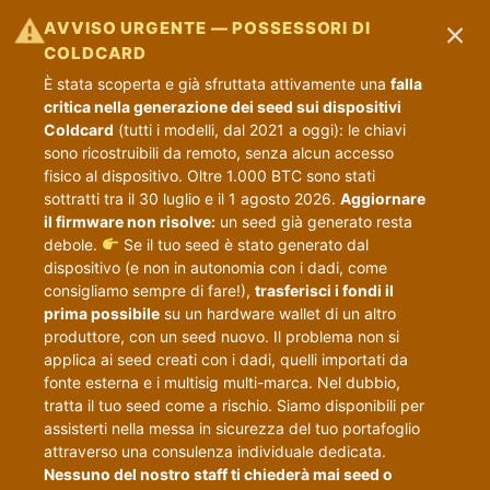
×
⚠
AVVISO URGENTE — POSSESSORI DI
COLDCARD
È stata scoperta e già sfruttata attivamente una
falla
critica nella generazione dei seed sui dispositivi
Coldcard
(tutti i modelli, dal 2021 a oggi): le chiavi
sono ricostruibili da remoto, senza alcun accesso
fisico al dispositivo. Oltre 1.000 BTC sono stati
sottratti tra il 30 luglio e il 1 agosto 2026.
Aggiornare
il firmware non risolve:
un seed già generato resta
debole.
Se il tuo seed è stato generato dal
dispositivo (e non in autonomia con i dadi, come
consigliamo sempre di fare!),
trasferisci i fondi il
prima possibile
su un hardware wallet di un altro
produttore, con un seed nuovo. Il problema non si
applica ai seed creati con i dadi, quelli importati da
fonte esterna e i multisig multi-marca. Nel dubbio,
tratta il tuo seed come a rischio. Siamo disponibili per
assisterti nella messa in sicurezza del tuo portafoglio
attraverso una consulenza individuale dedicata.
Nessuno del nostro staff ti chiederà mai seed o