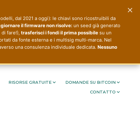
×
modelli, dal 2021 a oggi): le chiavi sono ricostruibili da
giornare il firmware non risolve:
un seed già generato
di fare!),
trasferisci i fondi il prima possibile
su un
ortati da fonte esterna e i multisig multi-marca. Nel
ttraverso una consulenza individuale dedicata.
Nessuno
RISORSE GRATUITE
DOMANDE SU BITCOIN
CONTATTO