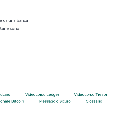
sse da una banca
etarie sono
ldcard
Videocorso Ledger
Videocorso Trezor
onale Bitcoin
Messaggio Sicuro
Glossario