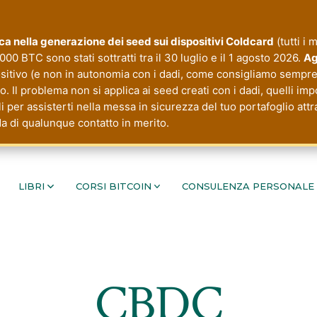
tica nella generazione dei seed sui dispositivi Coldcard
(tutti i 
000 BTC sono stati sottratti tra il 30 luglio e il 1 agosto 2026.
Ag
ositivo (e non in autonomia con i dadi, come consigliamo sempre 
 Il problema non si applica ai seed creati con i dadi, quelli imp
li per assisterti nella messa in sicurezza del tuo portafoglio a
da di qualunque contatto in merito.
LIBRI
CORSI BITCOIN
CONSULENZA PERSONALE
CBDC