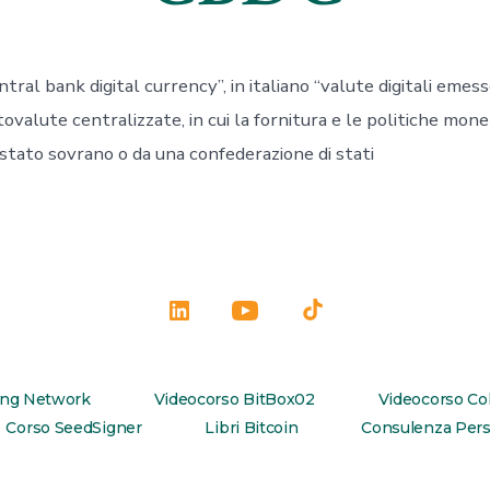
ntral bank digital currency”, in italiano “valute digitali eme
tovalute centralizzate, in cui la fornitura e le politiche mon
stato sovrano o da una confederazione di stati
Apri
Apri
Apri
LinkedIn
YouTube
TikTok
in
in
in
ing Network
Videocorso BitBox02
Videocorso Co
una
una
una
Corso SeedSigner
Libri Bitcoin
Consulenza Pers
nuova
nuova
nuova