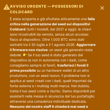
×
⚠
AVVISO URGENTE — POSSESSORI DI
COLDCARD
È stata scoperta e già sfruttata attivamente una
falla
critica nella generazione dei seed sui dispositivi
Coldcard
(tutti i modelli, dal 2021 a oggi): le chiavi
sono ricostruibili da remoto, senza alcun accesso
fisico al dispositivo. Oltre 1.000 BTC sono stati
sottratti tra il 30 luglio e il 1 agosto 2026.
Aggiornare
il firmware non risolve:
un seed già generato resta
debole.
Se il tuo seed è stato generato dal
dispositivo (e non in autonomia con i dadi, come
consigliamo sempre di fare!),
trasferisci i fondi il
prima possibile
su un hardware wallet di un altro
produttore, con un seed nuovo. Il problema non si
applica ai seed creati con i dadi, quelli importati da
fonte esterna e i multisig multi-marca. Nel dubbio,
tratta il tuo seed come a rischio. Siamo disponibili per
assisterti nella messa in sicurezza del tuo portafoglio
attraverso una consulenza individuale dedicata.
Nessuno del nostro staff ti chiederà mai seed o