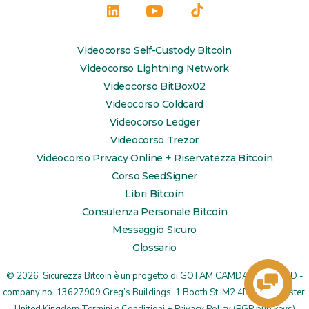
Apri
Apri
Apri
LinkedIn
YouTube
TikTok
Videocorso Self-Custody Bitcoin
in
in
in
Videocorso Lightning Network
una
una
una
Videocorso BitBox02
Videocorso Coldcard
nuova
nuova
nuova
Videocorso Ledger
scheda
scheda
scheda
Videocorso Trezor
Videocorso Privacy Online + Riservatezza Bitcoin
Corso SeedSigner
Libri Bitcoin
Consulenza Personale Bitcoin
Messaggio Sicuro
Glossario
© 2026
Sicurezza Bitcoin è un progetto di
GOTAM CAMDA MEDIA LTD
-
company no. 13627909 Greg’s Buildings, 1 Booth St, M2 4DU Manchester,
United Kingdom
Termini e Condizioni + Privacy Policy
(
PGP pub keys
)