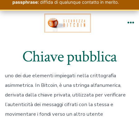
passphrase:
diffida di qualunque contatto in merito.
Passa
al
Me
contenuto
Chiave pubblica
uno dei due elementi impiegati nella crittografia
asimmetrica. In Bitcoin, è una stringa alfanumerica,
derivata dalla chiave privata, utilizzata per verificare
l’autenticità dei messaggi cifrati con la stessa e
movimentare i fondi verso un altro utente