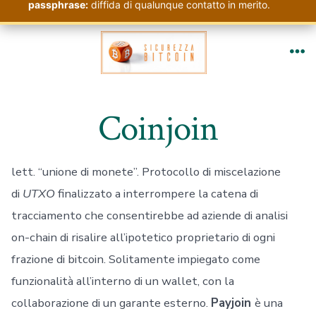
passphrase:
diffida di qualunque contatto in merito.
Passa
al
Me
contenuto
Coinjoin
lett. “unione di monete”. Protocollo di miscelazione
di
UTXO
finalizzato a interrompere la catena di
tracciamento che consentirebbe ad aziende di analisi
on-chain di risalire all’ipotetico proprietario di ogni
frazione di bitcoin. Solitamente impiegato come
funzionalità all’interno di un wallet, con la
collaborazione di un garante esterno.
Payjoin
è una