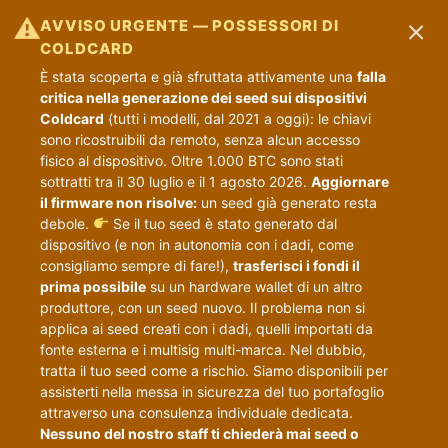
×
⚠
AVVISO URGENTE — POSSESSORI DI
COLDCARD
È stata scoperta e già sfruttata attivamente una
falla
critica nella generazione dei seed sui dispositivi
Coldcard
(tutti i modelli, dal 2021 a oggi): le chiavi
sono ricostruibili da remoto, senza alcun accesso
fisico al dispositivo. Oltre 1.000 BTC sono stati
sottratti tra il 30 luglio e il 1 agosto 2026.
Aggiornare
il firmware non risolve:
un seed già generato resta
debole.
Se il tuo seed è stato generato dal
dispositivo (e non in autonomia con i dadi, come
consigliamo sempre di fare!),
trasferisci i fondi il
prima possibile
su un hardware wallet di un altro
produttore, con un seed nuovo. Il problema non si
applica ai seed creati con i dadi, quelli importati da
fonte esterna e i multisig multi-marca. Nel dubbio,
tratta il tuo seed come a rischio. Siamo disponibili per
assisterti nella messa in sicurezza del tuo portafoglio
attraverso una consulenza individuale dedicata.
Nessuno del nostro staff ti chiederà mai seed o