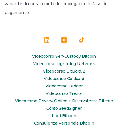
variante di questo metodo, impiegabile in fase di
pagamento
Apri
Apri
Apri
LinkedIn
YouTube
TikTok
Videocorso Self-Custody Bitcoin
in
in
in
Videocorso Lightning Network
una
una
una
Videocorso BitBox02
Videocorso Coldcard
nuova
nuova
nuova
Videocorso Ledger
scheda
scheda
scheda
Videocorso Trezor
Videocorso Privacy Online + Riservatezza Bitcoin
Corso SeedSigner
Libri Bitcoin
Consulenza Personale Bitcoin