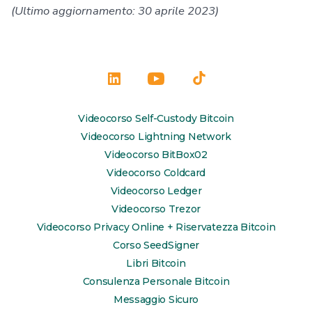
(Ultimo aggiornamento: 30 aprile 2023)
Apri
Apri
Apri
LinkedIn
YouTube
TikTok
Videocorso Self-Custody Bitcoin
in
in
in
Videocorso Lightning Network
una
una
una
Videocorso BitBox02
Videocorso Coldcard
nuova
nuova
nuova
Videocorso Ledger
scheda
scheda
scheda
Videocorso Trezor
Videocorso Privacy Online + Riservatezza Bitcoin
Corso SeedSigner
Libri Bitcoin
Consulenza Personale Bitcoin
Messaggio Sicuro