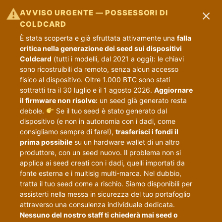
×
⚠
AVVISO URGENTE — POSSESSORI DI
COLDCARD
È stata scoperta e già sfruttata attivamente una
falla
critica nella generazione dei seed sui dispositivi
Coldcard
(tutti i modelli, dal 2021 a oggi): le chiavi
sono ricostruibili da remoto, senza alcun accesso
fisico al dispositivo. Oltre 1.000 BTC sono stati
sottratti tra il 30 luglio e il 1 agosto 2026.
Aggiornare
il firmware non risolve:
un seed già generato resta
debole.
Se il tuo seed è stato generato dal
dispositivo (e non in autonomia con i dadi, come
consigliamo sempre di fare!),
trasferisci i fondi il
prima possibile
su un hardware wallet di un altro
produttore, con un seed nuovo. Il problema non si
applica ai seed creati con i dadi, quelli importati da
fonte esterna e i multisig multi-marca. Nel dubbio,
tratta il tuo seed come a rischio. Siamo disponibili per
assisterti nella messa in sicurezza del tuo portafoglio
attraverso una consulenza individuale dedicata.
Nessuno del nostro staff ti chiederà mai seed o