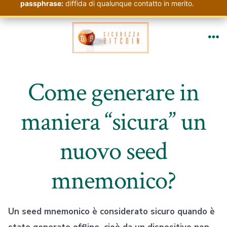
passphrase:
diffida di qualunque contatto in merito.
Passa
al
Me
contenuto
Come generare in
maniera “sicura” un
nuovo seed
mnemonico?
Un seed mnemonico è considerato sicuro quando è