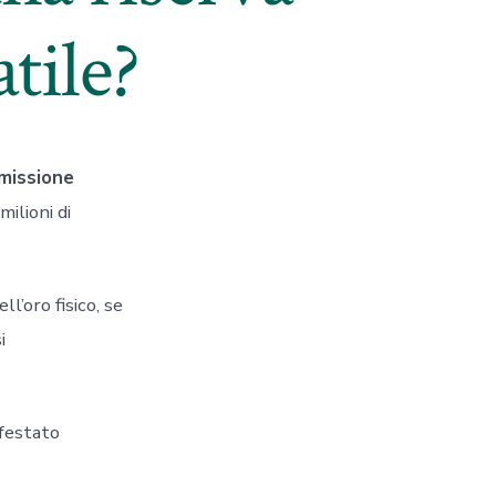
atile?
emissione
milioni di
l’oro fisico, se
i
ifestato