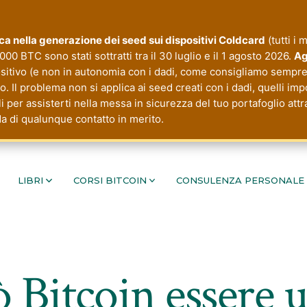
tica nella generazione dei seed sui dispositivi Coldcard
(tutti i 
000 BTC sono stati sottratti tra il 30 luglio e il 1 agosto 2026.
Ag
ositivo (e non in autonomia con i dadi, come consigliamo sempre 
 Il problema non si applica ai seed creati con i dadi, quelli imp
li per assisterti nella messa in sicurezza del tuo portafoglio a
da di qualunque contatto in merito.
LIBRI
CORSI BITCOIN
CONSULENZA PERSONALE
Bitcoin essere u