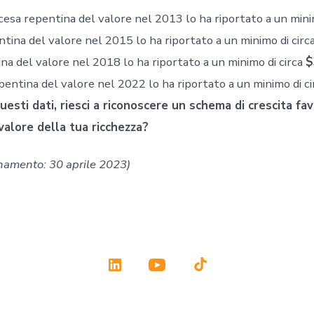
scesa repentina del valore nel 2013 lo ha riportato a un mini
ntina del valore nel 2015 lo ha riportato a un minimo di circ
na del valore nel 2018 lo ha riportato a un minimo di circa
$
epentina del valore nel 2022 lo ha riportato a un minimo di c
esti dati, riesci a riconoscere un schema di crescita fa
valore della tua ricchezza?
namento: 30 aprile 2023)
Apri
Apri
Apri
LinkedIn
YouTube
TikTok