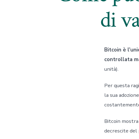
di va
Bitcoin è l’un
controllata m
unità).
Per questa ragi
la sua adozion
costantement
Bitcoin mostra 
decrescite del