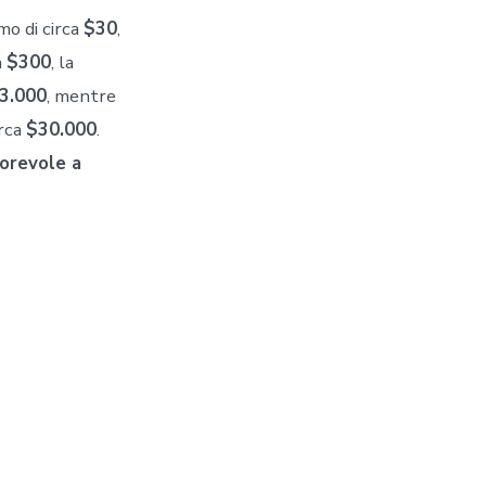
mo di circa
$30
,
a
$300
, la
3.000
, mentre
irca
$30.000
.
vorevole a