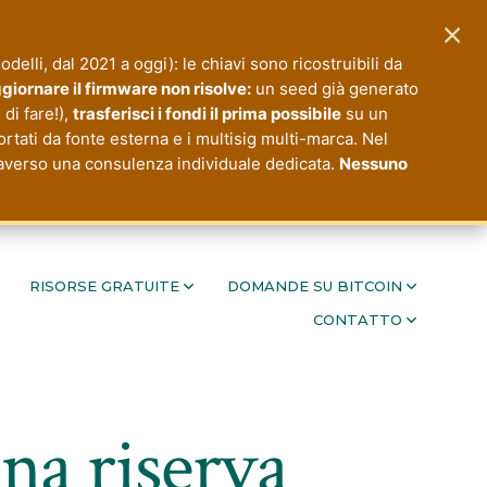
×
modelli, dal 2021 a oggi): le chiavi sono ricostruibili da
giornare il firmware non risolve:
un seed già generato
di fare!),
trasferisci i fondi il prima possibile
su un
ortati da fonte esterna e i multisig multi-marca. Nel
ttraverso una consulenza individuale dedicata.
Nessuno
RISORSE GRATUITE
DOMANDE SU BITCOIN
CONTATTO
na riserva