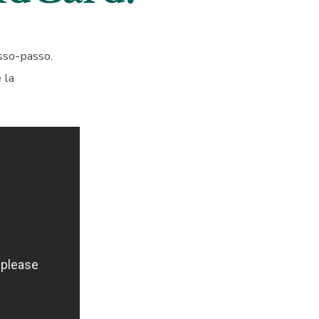
sso-passo.
 la