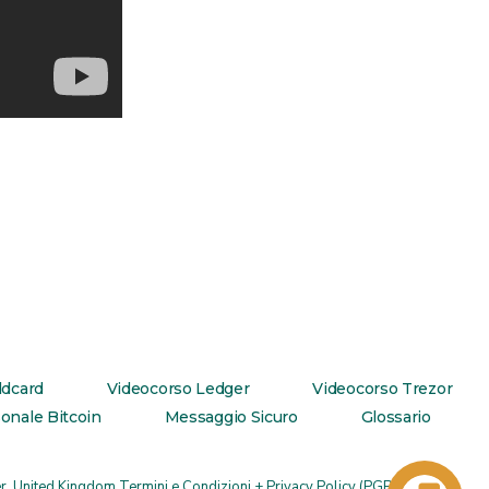
ldcard
Videocorso Ledger
Videocorso Trezor
onale Bitcoin
Messaggio Sicuro
Glossario
r, United Kingdom
Termini e Condizioni + Privacy Policy
(
PGP pub keys
)