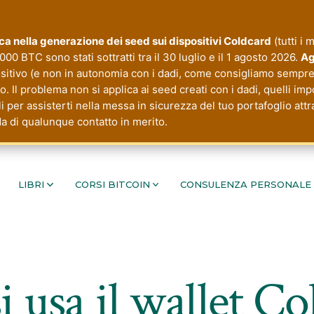
tica nella generazione dei seed sui dispositivi Coldcard
(tutti i 
000 BTC sono stati sottratti tra il 30 luglio e il 1 agosto 2026.
Ag
ositivo (e non in autonomia con i dadi, come consigliamo sempre 
 Il problema non si applica ai seed creati con i dadi, quelli imp
li per assisterti nella messa in sicurezza del tuo portafoglio a
da di qualunque contatto in merito.
LIBRI
CORSI BITCOIN
CONSULENZA PERSONALE
 usa il wallet C