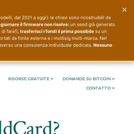
×
modelli, dal 2021 a oggi): le chiavi sono ricostruibili da
giornare il firmware non risolve:
un seed già generato
di fare!),
trasferisci i fondi il prima possibile
su un
ortati da fonte esterna e i multisig multi-marca. Nel
ttraverso una consulenza individuale dedicata.
Nessuno
RISORSE GRATUITE
DOMANDE SU BITCOIN
CONTATTO
oldCard?