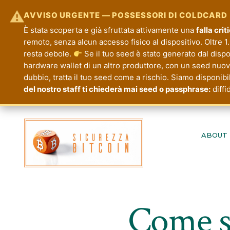
⚠
AVVISO URGENTE — POSSESSORI DI COLDCARD
È stata scoperta e già sfruttata attivamente una
falla cri
remoto, senza alcun accesso fisico al dispositivo. Oltre 1.
resta debole.
Se il tuo seed è stato generato dal disp
hardware wallet di un altro produttore, con un seed nuovo.
dubbio, tratta il tuo seed come a rischio. Siamo disponibi
del nostro staff ti chiederà mai seed o passphrase:
diffi
Passa
al
ABOUT
contenuto
Come si