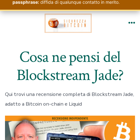
passphrase:
diffida di qualunque contatto in merito.
Passa
al
Me
contenuto
Cosa ne pensi del
Blockstream Jade?
Qui trovi una recensione completa di Blockstream Jade,
adatto a Bitcoin on-chain e Liquid