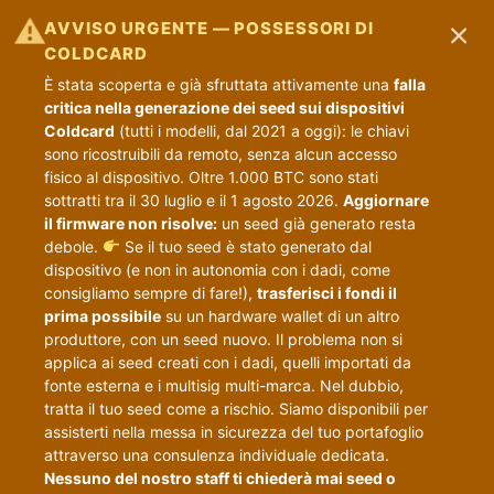
×
⚠
AVVISO URGENTE — POSSESSORI DI
COLDCARD
È stata scoperta e già sfruttata attivamente una
falla
critica nella generazione dei seed sui dispositivi
Coldcard
(tutti i modelli, dal 2021 a oggi): le chiavi
sono ricostruibili da remoto, senza alcun accesso
fisico al dispositivo. Oltre 1.000 BTC sono stati
sottratti tra il 30 luglio e il 1 agosto 2026.
Aggiornare
il firmware non risolve:
un seed già generato resta
debole.
Se il tuo seed è stato generato dal
dispositivo (e non in autonomia con i dadi, come
consigliamo sempre di fare!),
trasferisci i fondi il
prima possibile
su un hardware wallet di un altro
produttore, con un seed nuovo. Il problema non si
applica ai seed creati con i dadi, quelli importati da
fonte esterna e i multisig multi-marca. Nel dubbio,
tratta il tuo seed come a rischio. Siamo disponibili per
assisterti nella messa in sicurezza del tuo portafoglio
attraverso una consulenza individuale dedicata.
Nessuno del nostro staff ti chiederà mai seed o