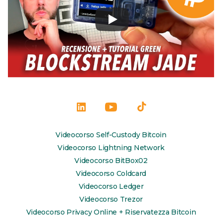
Apri
Apri
Apri
LinkedIn
YouTube
TikTok
Videocorso Self-Custody Bitcoin
in
in
in
Videocorso Lightning Network
una
una
una
Videocorso BitBox02
Videocorso Coldcard
nuova
nuova
nuova
Videocorso Ledger
scheda
scheda
scheda
Videocorso Trezor
Videocorso Privacy Online + Riservatezza Bitcoin