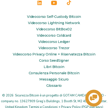
Apri
Apri
Apri
LinkedIn
YouTube
TikTok
Videocorso Self-Custody Bitcoin
in
in
in
Videocorso Lightning Network
una
una
una
Videocorso BitBox02
Videocorso Coldcard
nuova
nuova
nuova
Videocorso Ledger
scheda
scheda
scheda
Videocorso Trezor
Videocorso Privacy Online + Riservatezza Bitcoin
Corso SeedSigner
Libri Bitcoin
Consulenza Personale Bitcoin
Messaggio Sicuro
Glossario
© 2026
Sicurezza Bitcoin è un progetto di
GOTAM CAMDA MEDIA LTD
-
company no. 13627909 Greg’s Buildings, 1 Booth St, M2 4DU Manchester,
United Kingdom
Termini e Condizioni + Privacy Policy
(
PGP pub keys
)