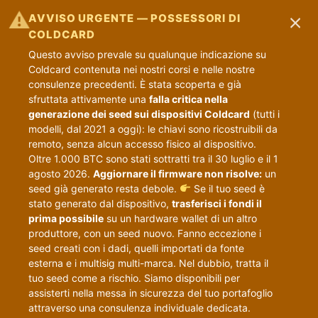
×
⚠
AVVISO URGENTE — POSSESSORI DI
COLDCARD
Questo avviso prevale su qualunque indicazione su
Coldcard contenuta nei nostri corsi e nelle nostre
consulenze precedenti. È stata scoperta e già
sfruttata attivamente una
falla critica nella
generazione dei seed sui dispositivi Coldcard
(tutti i
modelli, dal 2021 a oggi): le chiavi sono ricostruibili da
remoto, senza alcun accesso fisico al dispositivo.
Oltre 1.000 BTC sono stati sottratti tra il 30 luglio e il 1
agosto 2026.
Aggiornare il firmware non risolve:
un
seed già generato resta debole.
Se il tuo seed è
stato generato dal dispositivo,
trasferisci i fondi il
prima possibile
su un hardware wallet di un altro
produttore, con un seed nuovo. Fanno eccezione i
seed creati con i dadi, quelli importati da fonte
esterna e i multisig multi-marca. Nel dubbio, tratta il
tuo seed come a rischio. Siamo disponibili per
assisterti nella messa in sicurezza del tuo portafoglio
attraverso una consulenza individuale dedicata.