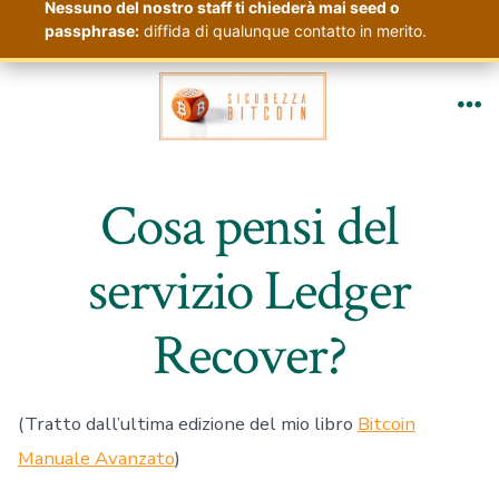
Nessuno del nostro staff ti chiederà mai seed o
passphrase:
diffida di qualunque contatto in merito.
Passa
al
Me
contenuto
Cosa pensi del
servizio Ledger
Recover?
(Tratto dall’ultima edizione del mio libro
Bitcoin
Manuale Avanzato
)