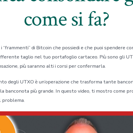
come si fa?
i “frammenti” di Bitcoin che possiedi e che puoi spendere c
ifferente taglio nel tuo portafoglio cartaceo. Più sono gli 
nsazione, più saranno alti i corsi per confermarla.
nto degli UTXO è un’operazione che trasforma tante bancono
ola banconota più grande. In questo video, ti mostro come pr
il problema.