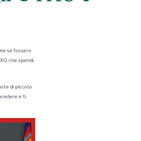
ome se fossero
UTXO che spendi
te di piccolo
ocedere e ti