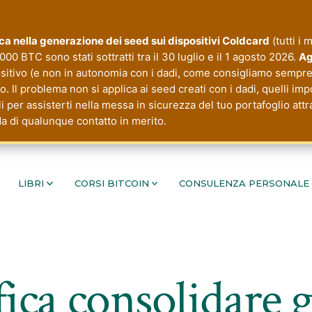
tica nella generazione dei seed sui dispositivi Coldcard
(tutti i 
000 BTC sono stati sottratti tra il 30 luglio e il 1 agosto 2026.
Ag
ositivo (e non in autonomia con i dadi, come consigliamo sempre 
 Il problema non si applica ai seed creati con i dadi, quelli imp
li per assisterti nella messa in sicurezza del tuo portafoglio a
da di qualunque contatto in merito.
LIBRI
CORSI BITCOIN
CONSULENZA PERSONALE
fica consolidare