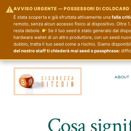
⚠
AVVISO URGENTE — POSSESSORI DI COLDCARD
È stata scoperta e già sfruttata attivamente una
falla cri
remoto, senza alcun accesso fisico al dispositivo. Oltre 1.
resta debole.
Se il tuo seed è stato generato dal disp
hardware wallet di un altro produttore, con un seed nuovo.
dubbio, tratta il tuo seed come a rischio. Siamo disponibi
del nostro staff ti chiederà mai seed o passphrase:
diffi
Passa
al
ABOUT
contenuto
Cosa signi