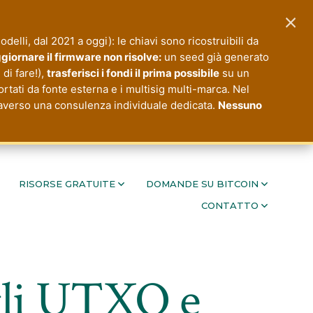
×
modelli, dal 2021 a oggi): le chiavi sono ricostruibili da
giornare il firmware non risolve:
un seed già generato
di fare!),
trasferisci i fondi il prima possibile
su un
ortati da fonte esterna e i multisig multi-marca. Nel
ttraverso una consulenza individuale dedicata.
Nessuno
RISORSE GRATUITE
DOMANDE SU BITCOIN
CONTATTO
 gli UTXO e