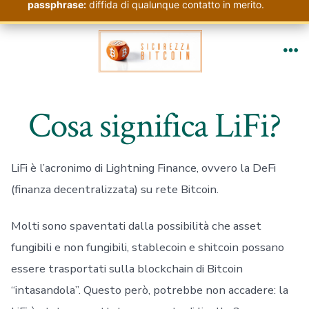
passphrase:
diffida di qualunque contatto in merito.
Passa
al
Me
contenuto
Cosa significa LiFi?
LiFi è l’acronimo di Lightning Finance, ovvero la DeFi
(finanza decentralizzata) su rete Bitcoin.
Molti sono spaventati dalla possibilità che asset
fungibili e non fungibili, stablecoin e shitcoin possano
essere trasportati sulla blockchain di Bitcoin
“intasandola”. Questo però, potrebbe non accadere: la