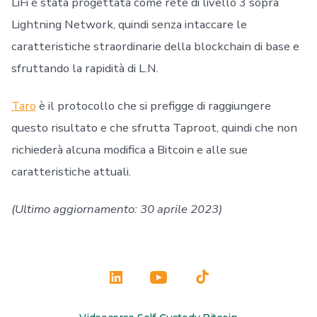
LiFi è stata progettata come rete di livello 3 sopra
Lightning Network, quindi senza intaccare le
caratteristiche straordinarie della blockchain di base e
sfruttando la rapidità di L.N.
Taro
è il protocollo che si prefigge di raggiungere
questo risultato e che sfrutta Taproot, quindi che non
richiederà alcuna modifica a Bitcoin e alle sue
caratteristiche attuali.
(Ultimo aggiornamento: 30 aprile 2023)
Apri
Apri
Apri
LinkedIn
YouTube
TikTok