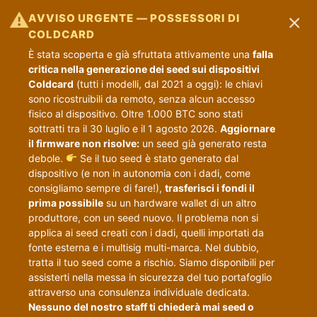
×
⚠
AVVISO URGENTE — POSSESSORI DI
COLDCARD
È stata scoperta e già sfruttata attivamente una
falla
critica nella generazione dei seed sui dispositivi
Coldcard
(tutti i modelli, dal 2021 a oggi): le chiavi
sono ricostruibili da remoto, senza alcun accesso
fisico al dispositivo. Oltre 1.000 BTC sono stati
sottratti tra il 30 luglio e il 1 agosto 2026.
Aggiornare
il firmware non risolve:
un seed già generato resta
debole.
Se il tuo seed è stato generato dal
dispositivo (e non in autonomia con i dadi, come
consigliamo sempre di fare!),
trasferisci i fondi il
prima possibile
su un hardware wallet di un altro
produttore, con un seed nuovo. Il problema non si
applica ai seed creati con i dadi, quelli importati da
fonte esterna e i multisig multi-marca. Nel dubbio,
tratta il tuo seed come a rischio. Siamo disponibili per
assisterti nella messa in sicurezza del tuo portafoglio
attraverso una consulenza individuale dedicata.
Nessuno del nostro staff ti chiederà mai seed o