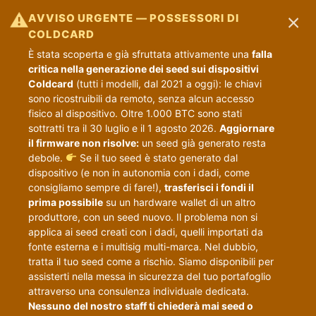
×
⚠
AVVISO URGENTE — POSSESSORI DI
COLDCARD
È stata scoperta e già sfruttata attivamente una
falla
critica nella generazione dei seed sui dispositivi
Coldcard
(tutti i modelli, dal 2021 a oggi): le chiavi
sono ricostruibili da remoto, senza alcun accesso
fisico al dispositivo. Oltre 1.000 BTC sono stati
sottratti tra il 30 luglio e il 1 agosto 2026.
Aggiornare
il firmware non risolve:
un seed già generato resta
debole.
Se il tuo seed è stato generato dal
dispositivo (e non in autonomia con i dadi, come
consigliamo sempre di fare!),
trasferisci i fondi il
prima possibile
su un hardware wallet di un altro
produttore, con un seed nuovo. Il problema non si
applica ai seed creati con i dadi, quelli importati da
fonte esterna e i multisig multi-marca. Nel dubbio,
tratta il tuo seed come a rischio. Siamo disponibili per
assisterti nella messa in sicurezza del tuo portafoglio
attraverso una consulenza individuale dedicata.
Nessuno del nostro staff ti chiederà mai seed o