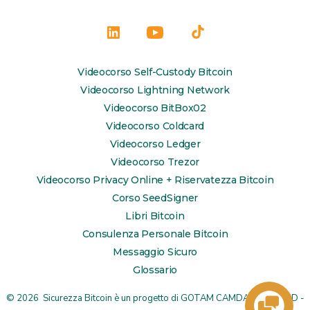
Apri
Apri
Apri
LinkedIn
YouTube
TikTok
Videocorso Self-Custody Bitcoin
in
in
in
Videocorso Lightning Network
una
una
una
Videocorso BitBox02
Videocorso Coldcard
nuova
nuova
nuova
Videocorso Ledger
scheda
scheda
scheda
Videocorso Trezor
Videocorso Privacy Online + Riservatezza Bitcoin
Corso SeedSigner
Libri Bitcoin
Consulenza Personale Bitcoin
Messaggio Sicuro
Glossario
© 2026
Sicurezza Bitcoin è un progetto di
GOTAM CAMDA MEDIA LTD
-