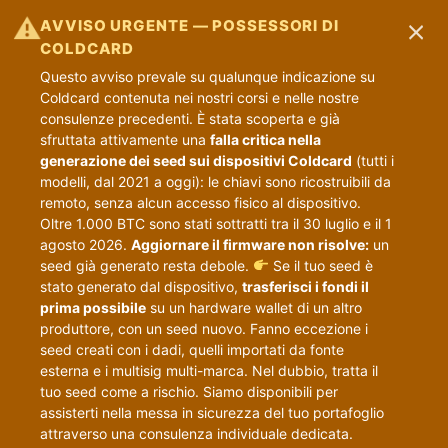
×
⚠
AVVISO URGENTE — POSSESSORI DI
COLDCARD
Questo avviso prevale su qualunque indicazione su
Coldcard contenuta nei nostri corsi e nelle nostre
consulenze precedenti. È stata scoperta e già
sfruttata attivamente una
falla critica nella
generazione dei seed sui dispositivi Coldcard
(tutti i
modelli, dal 2021 a oggi): le chiavi sono ricostruibili da
remoto, senza alcun accesso fisico al dispositivo.
Oltre 1.000 BTC sono stati sottratti tra il 30 luglio e il 1
agosto 2026.
Aggiornare il firmware non risolve:
un
seed già generato resta debole.
Se il tuo seed è
stato generato dal dispositivo,
trasferisci i fondi il
prima possibile
su un hardware wallet di un altro
produttore, con un seed nuovo. Fanno eccezione i
seed creati con i dadi, quelli importati da fonte
esterna e i multisig multi-marca. Nel dubbio, tratta il
tuo seed come a rischio. Siamo disponibili per
assisterti nella messa in sicurezza del tuo portafoglio
attraverso una consulenza individuale dedicata.