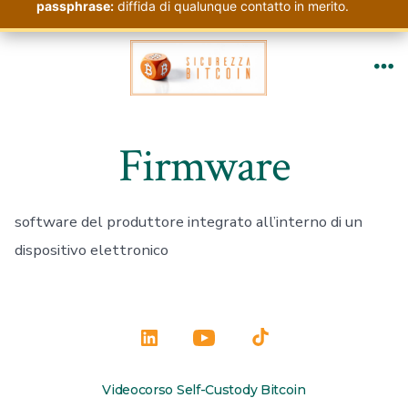
passphrase:
diffida di qualunque contatto in merito.
Passa
al
Me
contenuto
Firmware
software del produttore integrato all’interno di un
dispositivo elettronico
Apri
Apri
Apri
LinkedIn
YouTube
TikTok
Videocorso Self-Custody Bitcoin
in
in
in