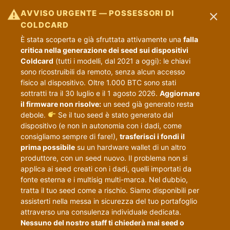
×
⚠
AVVISO URGENTE — POSSESSORI DI
COLDCARD
È stata scoperta e già sfruttata attivamente una
falla
critica nella generazione dei seed sui dispositivi
Coldcard
(tutti i modelli, dal 2021 a oggi): le chiavi
sono ricostruibili da remoto, senza alcun accesso
fisico al dispositivo. Oltre 1.000 BTC sono stati
sottratti tra il 30 luglio e il 1 agosto 2026.
Aggiornare
il firmware non risolve:
un seed già generato resta
debole.
Se il tuo seed è stato generato dal
dispositivo (e non in autonomia con i dadi, come
consigliamo sempre di fare!),
trasferisci i fondi il
prima possibile
su un hardware wallet di un altro
produttore, con un seed nuovo. Il problema non si
applica ai seed creati con i dadi, quelli importati da
fonte esterna e i multisig multi-marca. Nel dubbio,
tratta il tuo seed come a rischio. Siamo disponibili per
assisterti nella messa in sicurezza del tuo portafoglio
attraverso una consulenza individuale dedicata.
Nessuno del nostro staff ti chiederà mai seed o