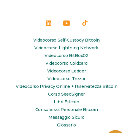
Apri
Apri
Apri
LinkedIn
YouTube
TikTok
Videocorso Self-Custody Bitcoin
in
in
in
Videocorso Lightning Network
una
una
una
Videocorso BitBox02
Videocorso Coldcard
nuova
nuova
nuova
Videocorso Ledger
scheda
scheda
scheda
Videocorso Trezor
Videocorso Privacy Online + Riservatezza Bitcoin
Corso SeedSigner
Libri Bitcoin
Consulenza Personale Bitcoin
Messaggio Sicuro
Glossario