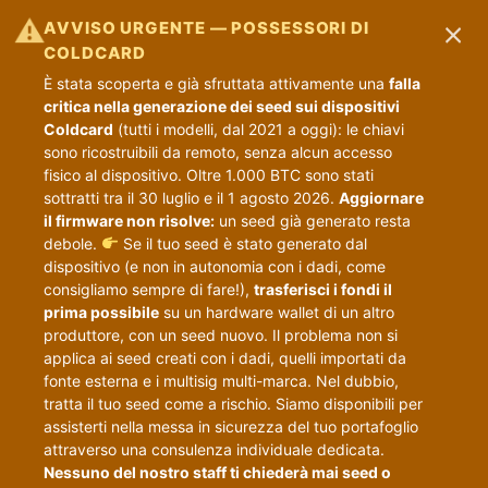
×
⚠
AVVISO URGENTE — POSSESSORI DI
COLDCARD
È stata scoperta e già sfruttata attivamente una
falla
critica nella generazione dei seed sui dispositivi
Coldcard
(tutti i modelli, dal 2021 a oggi): le chiavi
sono ricostruibili da remoto, senza alcun accesso
fisico al dispositivo. Oltre 1.000 BTC sono stati
sottratti tra il 30 luglio e il 1 agosto 2026.
Aggiornare
il firmware non risolve:
un seed già generato resta
debole.
Se il tuo seed è stato generato dal
dispositivo (e non in autonomia con i dadi, come
consigliamo sempre di fare!),
trasferisci i fondi il
prima possibile
su un hardware wallet di un altro
produttore, con un seed nuovo. Il problema non si
applica ai seed creati con i dadi, quelli importati da
fonte esterna e i multisig multi-marca. Nel dubbio,
tratta il tuo seed come a rischio. Siamo disponibili per
assisterti nella messa in sicurezza del tuo portafoglio
attraverso una consulenza individuale dedicata.
Nessuno del nostro staff ti chiederà mai seed o