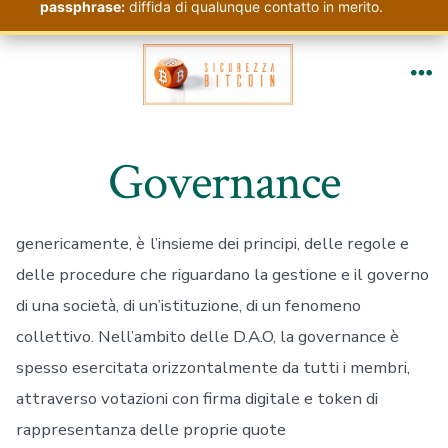
passphrase:
diffida di qualunque contatto in merito.
Passa
al
Me
contenuto
Governance
genericamente, è
l’insieme dei principi, delle regole e
delle procedure che riguardano la gestione e il governo
di una società, di un’istituzione, di un fenomeno
collettivo. Nell’ambito delle D.A.O, la governance è
spesso esercitata orizzontalmente da tutti i membri,
attraverso votazioni con firma digitale e token di
rappresentanza delle proprie quote