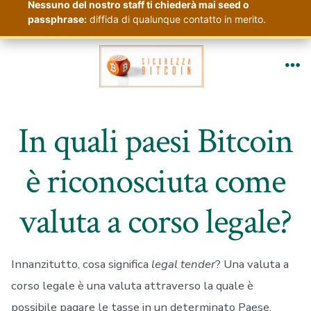
Nessuno del nostro staff ti chiederà mai seed o
passphrase:
diffida di qualunque contatto in merito.
Passa
al
Me
contenuto
In quali paesi Bitcoin
è riconosciuta come
valuta a corso legale?
Innanzitutto, cosa significa
legal tender
? Una valuta a
corso legale è una valuta attraverso la quale è
possibile pagare le tasse in un determinato Paese.