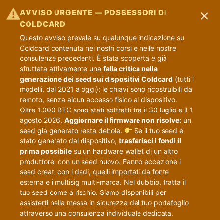
×
⚠
AVVISO URGENTE — POSSESSORI DI
COLDCARD
Questo avviso prevale su qualunque indicazione su
Coldcard contenuta nei nostri corsi e nelle nostre
consulenze precedenti. È stata scoperta e già
sfruttata attivamente una
falla critica nella
generazione dei seed sui dispositivi Coldcard
(tutti i
modelli, dal 2021 a oggi): le chiavi sono ricostruibili da
remoto, senza alcun accesso fisico al dispositivo.
Oltre 1.000 BTC sono stati sottratti tra il 30 luglio e il 1
agosto 2026.
Aggiornare il firmware non risolve:
un
seed già generato resta debole.
Se il tuo seed è
stato generato dal dispositivo,
trasferisci i fondi il
prima possibile
su un hardware wallet di un altro
produttore, con un seed nuovo. Fanno eccezione i
seed creati con i dadi, quelli importati da fonte
esterna e i multisig multi-marca. Nel dubbio, tratta il
tuo seed come a rischio. Siamo disponibili per
assisterti nella messa in sicurezza del tuo portafoglio
attraverso una consulenza individuale dedicata.