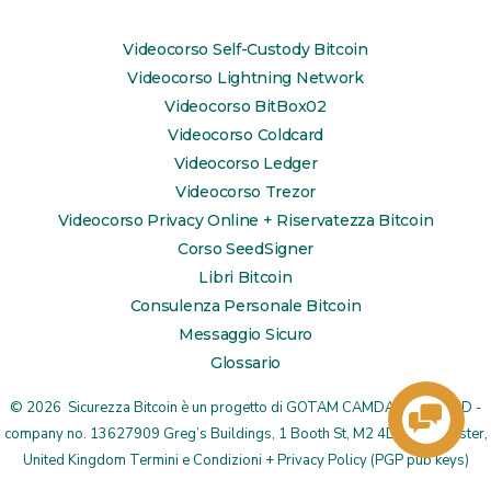
Apri
Apri
Apri
LinkedIn
YouTube
TikTok
Videocorso Self-Custody Bitcoin
in
in
in
Videocorso Lightning Network
una
una
una
Videocorso BitBox02
Videocorso Coldcard
nuova
nuova
nuova
Videocorso Ledger
scheda
scheda
scheda
Videocorso Trezor
Videocorso Privacy Online + Riservatezza Bitcoin
Corso SeedSigner
Libri Bitcoin
Consulenza Personale Bitcoin
Messaggio Sicuro
Glossario
© 2026
Sicurezza Bitcoin è un progetto di
GOTAM CAMDA MEDIA LTD
-
company no. 13627909 Greg’s Buildings, 1 Booth St, M2 4DU Manchester,
United Kingdom
Termini e Condizioni + Privacy Policy
(
PGP pub keys
)