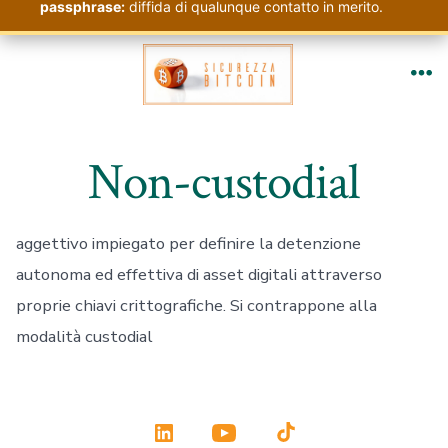
passphrase:
diffida di qualunque contatto in merito.
Passa
al
Me
contenuto
Non-custodial
aggettivo impiegato per definire la detenzione
autonoma ed effettiva di asset digitali attraverso
proprie chiavi crittografiche. Si contrappone alla
modalità custodial
Apri
Apri
Apri