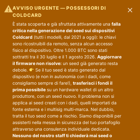
×
⚠
AVVISO URGENTE — POSSESSORI DI
COLDCARD
È stata scoperta e già sfruttata attivamente una
falla
critica nella generazione dei seed sui dispositivi
Coldcard
(tutti i modelli, dal 2021 a oggi): le chiavi
sono ricostruibili da remoto, senza alcun accesso
fisico al dispositivo. Oltre 1.000 BTC sono stati
sottratti tra il 30 luglio e il 1 agosto 2026.
Aggiornare
il firmware non risolve:
un seed già generato resta
debole.
Se il tuo seed è stato generato dal
dispositivo (e non in autonomia con i dadi, come
consigliamo sempre di fare!),
trasferisci i fondi il
prima possibile
su un hardware wallet di un altro
produttore, con un seed nuovo. Il problema non si
applica ai seed creati con i dadi, quelli importati da
fonte esterna e i multisig multi-marca. Nel dubbio,
tratta il tuo seed come a rischio. Siamo disponibili per
assisterti nella messa in sicurezza del tuo portafoglio
attraverso una consulenza individuale dedicata.
Nessuno del nostro staff ti chiederà mai seed o