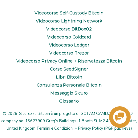
LinkedIn
YouTube
TikTok
Videocorso Self-Custody Bitcoin
in
in
in
Videocorso Lightning Network
una
una
una
Videocorso BitBox02
Videocorso Coldcard
nuova
nuova
nuova
Videocorso Ledger
scheda
scheda
scheda
Videocorso Trezor
Videocorso Privacy Online + Riservatezza Bitcoin
Corso SeedSigner
Libri Bitcoin
Consulenza Personale Bitcoin
Messaggio Sicuro
Glossario
© 2026
Sicurezza Bitcoin è un progetto di
GOTAM CAMDA MEDIA LTD
-
company no. 13627909 Greg’s Buildings, 1 Booth St, M2 4DU Manchester,
United Kingdom
Termini e Condizioni + Privacy Policy
(
PGP pub keys
)