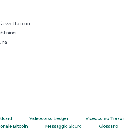
tà svolta o un
ghtning
 una
ldcard
Videocorso Ledger
Videocorso Trezor
onale Bitcoin
Messaggio Sicuro
Glossario