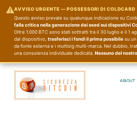
⚠
AVVISO URGENTE — POSSESSORI DI COLDCARD
Questo avviso prevale su qualunque indicazione su Coldca
falla critica nella generazione dei seed sui dispositivi 
Oltre 1.000 BTC sono stati sottratti tra il 30 luglio e il 1 
dal dispositivo,
trasferisci i fondi il prima possibile
su un 
da fonte esterna e i multisig multi-marca. Nel dubbio, tra
una consulenza individuale dedicata.
Nessuno del nostro
Passa
al
ABOUT
contenuto