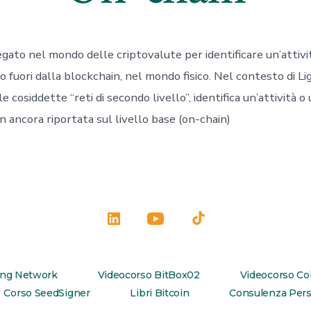
gato nel mondo delle criptovalute per identificare un’attivi
fuori dalla blockchain, nel mondo fisico. Nel contesto di Li
 cosiddette “reti di secondo livello”, identifica un’attività o
 ancora riportata sul livello base (on-chain)
Apri
Apri
Apri
LinkedIn
YouTube
TikTok
in
in
in
ing Network
Videocorso BitBox02
Videocorso Co
una
una
una
Corso SeedSigner
Libri Bitcoin
Consulenza Pers