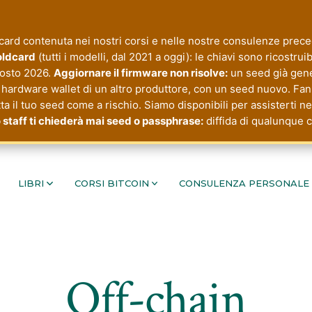
rd contenuta nei nostri corsi e nelle nostre consulenze precede
Coldcard
(tutti i modelli, dal 2021 a oggi): le chiavi sono ricostru
agosto 2026.
Aggiornare il firmware non risolve:
un seed già gene
hardware wallet di un altro produttore, con un seed nuovo. Fanno
tta il tuo seed come a rischio. Siamo disponibili per assisterti n
 staff ti chiederà mai seed o passphrase:
diffida di qualunque c
LIBRI
CORSI BITCOIN
CONSULENZA PERSONALE
Off-chain