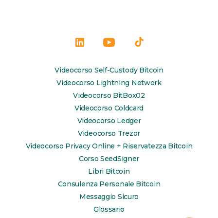
Apri
Apri
Apri
LinkedIn
YouTube
TikTok
Videocorso Self-Custody Bitcoin
in
in
in
Videocorso Lightning Network
una
una
una
Videocorso BitBox02
Videocorso Coldcard
nuova
nuova
nuova
Videocorso Ledger
scheda
scheda
scheda
Videocorso Trezor
Videocorso Privacy Online + Riservatezza Bitcoin
Corso SeedSigner
Libri Bitcoin
Consulenza Personale Bitcoin
Messaggio Sicuro
Glossario