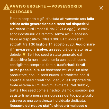
×
⚠
AVVISO URGENTE — POSSESSORI DI
COLDCARD
È stata scoperta e già sfruttata attivamente una
falla
critica nella generazione dei seed sui dispositivi
Coldcard
(tutti i modelli, dal 2021 a oggi): le chiavi
sono ricostruibili da remoto, senza alcun accesso
fisico al dispositivo. Oltre 1.000 BTC sono stati
sottratti tra il 30 luglio e il 1 agosto 2026.
Aggiornare
il firmware non risolve:
un seed già generato resta
debole.
Se il tuo seed è stato generato dal
dispositivo (e non in autonomia con i dadi, come
consigliamo sempre di fare!),
trasferisci i fondi il
prima possibile
su un hardware wallet di un altro
produttore, con un seed nuovo. Il problema non si
applica ai seed creati con i dadi, quelli importati da
fonte esterna e i multisig multi-marca. Nel dubbio,
tratta il tuo seed come a rischio. Siamo disponibili per
assisterti nella messa in sicurezza del tuo portafoglio
attraverso una consulenza individuale dedicata.
Nessuno del nostro staff ti chiederà mai seed o