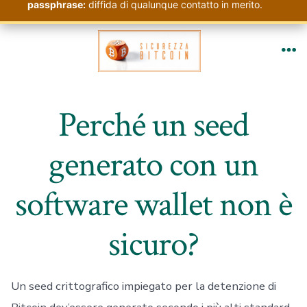
passphrase:
diffida di qualunque contatto in merito.
Passa
al
Me
contenuto
Perché un seed
generato con un
software wallet non è
sicuro?
Un seed crittografico impiegato per la detenzione di