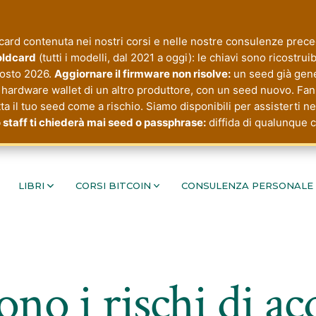
rd contenuta nei nostri corsi e nelle nostre consulenze precede
Coldcard
(tutti i modelli, dal 2021 a oggi): le chiavi sono ricostru
agosto 2026.
Aggiornare il firmware non risolve:
un seed già gene
hardware wallet di un altro produttore, con un seed nuovo. Fanno
tta il tuo seed come a rischio. Siamo disponibili per assisterti n
 staff ti chiederà mai seed o passphrase:
diffida di qualunque c
LIBRI
CORSI BITCOIN
CONSULENZA PERSONALE
ono i rischi di ac