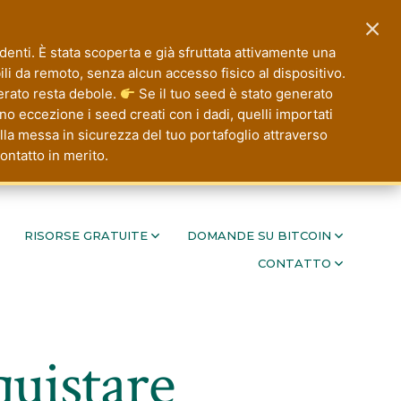
×
nti. È stata scoperta e già sfruttata attivamente una
ibili da remoto, senza alcun accesso fisico al dispositivo.
rato resta debole.
Se il tuo seed è stato generato
 eccezione i seed creati con i dadi, quelli importati
ella messa in sicurezza del tuo portafoglio attraverso
ontatto in merito.
RISORSE GRATUITE
DOMANDE SU BITCOIN
CONTATTO
quistare