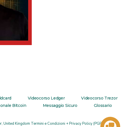
ldcard
Videocorso Ledger
Videocorso Trezor
onale Bitcoin
Messaggio Sicuro
Glossario
r, United Kingdom
Termini e Condizioni + Privacy Policy
(
PGP pub keys
)