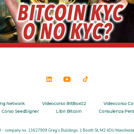
Apri
Apri
Apri
LinkedIn
YouTube
TikTok
in
in
in
ing Network
Videocorso BitBox02
Videocorso Co
una
una
una
Corso SeedSigner
Libri Bitcoin
Consulenza Pers
nuova
nuova
nuova
scheda
scheda
scheda
D
- company no. 13627909 Greg’s Buildings, 1 Booth St, M2 4DU Mancheste