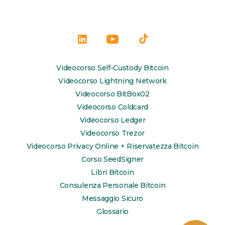
Apri
Apri
Apri
LinkedIn
YouTube
TikTok
Videocorso Self-Custody Bitcoin
in
in
in
Videocorso Lightning Network
una
una
una
Videocorso BitBox02
Videocorso Coldcard
nuova
nuova
nuova
Videocorso Ledger
scheda
scheda
scheda
Videocorso Trezor
Videocorso Privacy Online + Riservatezza Bitcoin
Corso SeedSigner
Libri Bitcoin
Consulenza Personale Bitcoin
Messaggio Sicuro
Glossario