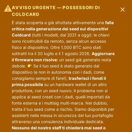
×
⚠
AVVISO URGENTE — POSSESSORI DI
COLDCARD
È stata scoperta e già sfruttata attivamente una
falla
critica nella generazione dei seed sui dispositivi
Coldcard
(tutti i modelli, dal 2021 a oggi): le chiavi
sono ricostruibili da remoto, senza alcun accesso
fisico al dispositivo. Oltre 1.000 BTC sono stati
sottratti tra il 30 luglio e il 1 agosto 2026.
Aggiornare
il firmware non risolve:
un seed già generato resta
debole.
Se il tuo seed è stato generato dal
dispositivo (e non in autonomia con i dadi, come
consigliamo sempre di fare!),
trasferisci i fondi il
prima possibile
su un hardware wallet di un altro
produttore, con un seed nuovo. Il problema non si
applica ai seed creati con i dadi, quelli importati da
fonte esterna e i multisig multi-marca. Nel dubbio,
tratta il tuo seed come a rischio. Siamo disponibili per
assisterti nella messa in sicurezza del tuo portafoglio
attraverso una consulenza individuale dedicata.
Nessuno del nostro staff ti chiederà mai seed o