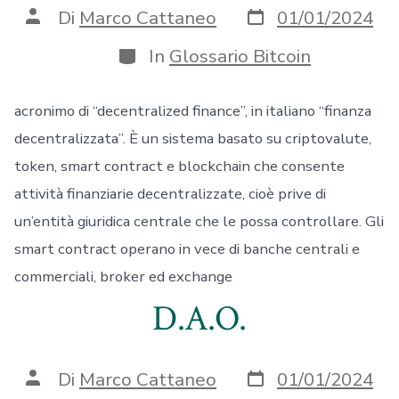
Data
Autore
Di
Marco Cattaneo
01/01/2024
articolo
articolo
Categorie
In
Glossario Bitcoin
acronimo di “decentralized finance”, in italiano “finanza
decentralizzata”. È un sistema basato su criptovalute,
token, smart contract e blockchain che consente
attività finanziarie decentralizzate, cioè prive di
un’entità giuridica centrale che le possa controllare. Gli
smart contract operano in vece di banche centrali e
commerciali, broker ed exchange
D.A.O.
Data
Autore
Di
Marco Cattaneo
01/01/2024
articolo
articolo