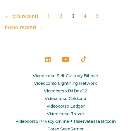
Paginazione
←
più recenti
1
2
3
4
5
degli
meno recenti
→
articoli
Apri
Apri
Apri
LinkedIn
YouTube
TikTok
Videocorso Self-Custody Bitcoin
in
in
in
Videocorso Lightning Network
una
una
una
Videocorso BitBox02
Videocorso Coldcard
nuova
nuova
nuova
Videocorso Ledger
scheda
scheda
scheda
Videocorso Trezor
Videocorso Privacy Online + Riservatezza Bitcoin
Corso SeedSigner