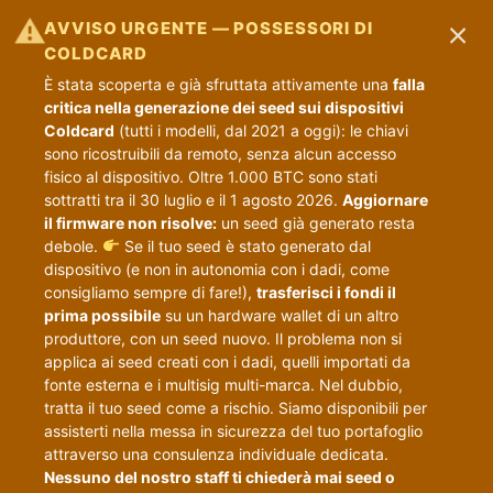
×
⚠
AVVISO URGENTE — POSSESSORI DI
COLDCARD
È stata scoperta e già sfruttata attivamente una
falla
critica nella generazione dei seed sui dispositivi
Coldcard
(tutti i modelli, dal 2021 a oggi): le chiavi
sono ricostruibili da remoto, senza alcun accesso
fisico al dispositivo. Oltre 1.000 BTC sono stati
sottratti tra il 30 luglio e il 1 agosto 2026.
Aggiornare
il firmware non risolve:
un seed già generato resta
debole.
Se il tuo seed è stato generato dal
dispositivo (e non in autonomia con i dadi, come
consigliamo sempre di fare!),
trasferisci i fondi il
prima possibile
su un hardware wallet di un altro
produttore, con un seed nuovo. Il problema non si
applica ai seed creati con i dadi, quelli importati da
fonte esterna e i multisig multi-marca. Nel dubbio,
tratta il tuo seed come a rischio. Siamo disponibili per
assisterti nella messa in sicurezza del tuo portafoglio
attraverso una consulenza individuale dedicata.
Nessuno del nostro staff ti chiederà mai seed o