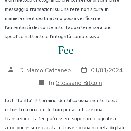
è un metodo crittografico che consente di scambiare
messaggi o transazioni su una rete non sicura, in
maniera che il destinatario possa verificarne
l’autenticità del contenuto, l’appartenenza a uno
specifico mittente e l’integrità complessiva
Fee
Data
Autore
Di
Marco Cattaneo
01/01/2024
articolo
articolo
Categorie
In
Glossario Bitcoin
lett. “tariffa”. Il termine identifica usualmente i costi
richiesti da una blockchain per accettare una
transazione. La fee può essere superiore o uguale a
zero, può essere pagata attraverso una moneta digitale