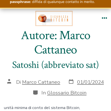
passphrase:
diffida di qualunque contatto in merito.
Passa
al
Me
contenuto
Autore:
Marco
Cattaneo
Satoshi (abbreviato sat)
Data
Autore
Di
Marco Cattaneo
01/01/2024
articolo
articolo
Categorie
In
Glossario Bitcoin
unità minima di conto del sistema Bitcoin,