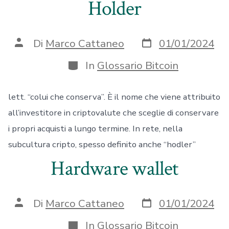
Holder
Data
Autore
Di
Marco Cattaneo
01/01/2024
articolo
articolo
Categorie
In
Glossario Bitcoin
lett. “colui che conserva”. È il nome che viene attribuito
all’investitore in criptovalute che sceglie di conservare
i propri acquisti a lungo termine. In rete, nella
subcultura cripto, spesso definito anche “hodler”
Hardware wallet
Data
Autore
Di
Marco Cattaneo
01/01/2024
articolo
articolo
Categorie
In
Glossario Bitcoin