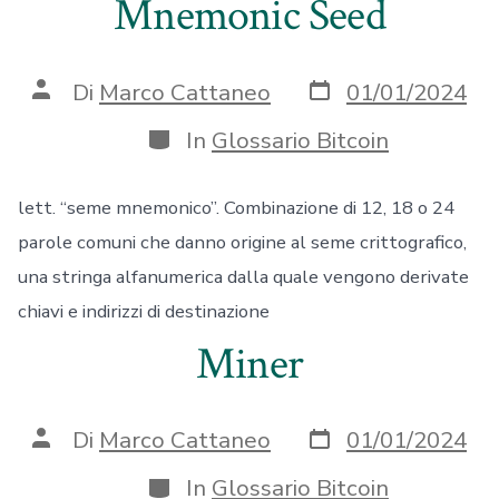
Mnemonic Seed
Data
Autore
Di
Marco Cattaneo
01/01/2024
articolo
articolo
Categorie
In
Glossario Bitcoin
lett. “seme mnemonico”. Combinazione di 12, 18 o 24
parole comuni che danno origine al seme crittografico,
una stringa alfanumerica dalla quale vengono derivate
chiavi e indirizzi di destinazione
Miner
Data
Autore
Di
Marco Cattaneo
01/01/2024
articolo
articolo
Categorie
In
Glossario Bitcoin